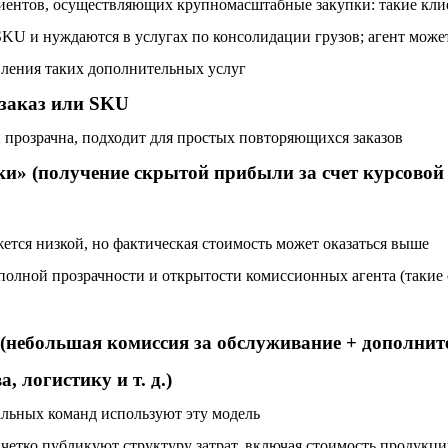
иентов, осуществляющих крупномасштабные закупки: такие кли
KU и нуждаются в услугах по консолидации грузов; агент може
вления таких дополнительных услуг
 заказ или SKU
 прозрачна, подходит для простых повторяющихся заказов
ки» (получение скрытой прибыли за счет курсовой
жется низкой, но фактическая стоимость может оказаться выше
 полной прозрачности и открытости комиссионных агента (такие 
(небольшая комиссия за обслуживание + дополнит
, логистику и т. д.)
льных команд используют эту модель
 четко публикуют структуру затрат, включая стоимость продукци