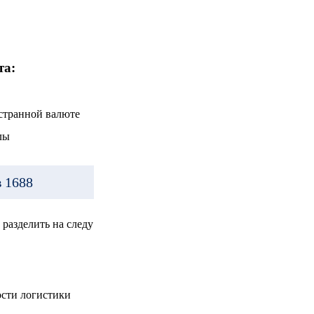
та:
остранной валюте
лы
 1688
разделить на следу
ости логистики