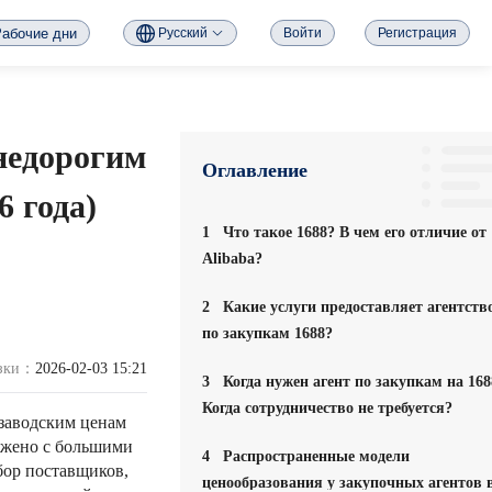
абочие дни
Русский
Войти
Регистрация
 недорогим
Оглавление
 года)
1
Что такое 1688? В чем его отличие от
Alibaba?
2
Какие услуги предоставляет агентств
по закупкам 1688?
узки：
2026-02-03 15:21
3
Когда нужен агент по закупкам на 168
Когда сотрудничество не требуется?
 заводским ценам
яжено с большими
4
Распространенные модели
бор поставщиков,
ценообразования у закупочных агентов 