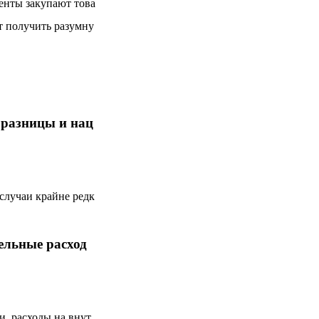
енты закупают това
т получить разумну
 разницы и нац
случаи крайне редк
ельные расход
и, расходы на внут