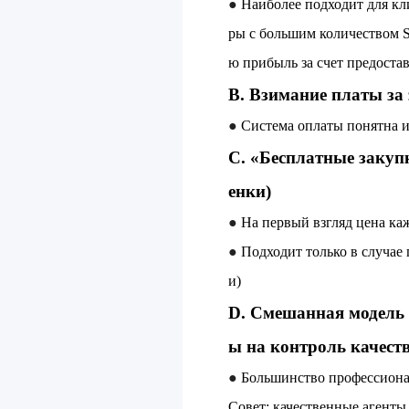
●
Наиболее подходит для кл
ры с большим количеством S
ю прибыль за счет предоста
B. Взимание платы за
●
Система оплаты понятна и
C. «Бесплатные закуп
енки)
●
На первый взгляд цена ка
●
Подходит только в случае
и)
D. Смешанная модель 
ы на контроль качества
●
Большинство профессиона
Совет: качественные агенты