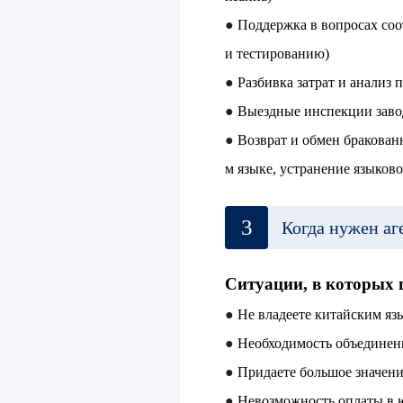
●
Поддержка в вопросах со
и тестированию)
●
Разбивка затрат и анализ 
●
Выездные инспекции завод
●
Возврат и обмен бракован
м языке, устранение языков
3
Когда нужен аг
Ситуации, в которых 
●
Не владеете китайским яз
●
Необходимость объединени
●
Придаете большое значен
●
Невозможность оплаты в 