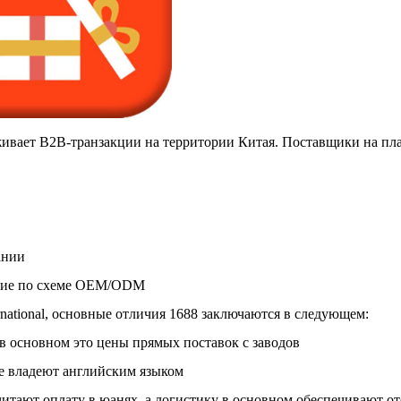
ивает B2B-транзакции на территории Китая. Поставщики на пл
ании
щие по схеме OEM/ODM
rnational, основные отличия 1688 заключаются в следующем:
 в основном это цены прямых поставок с заводов
е владеют английским языком
тают оплату в юанях, а логистику в основном обеспечивают о