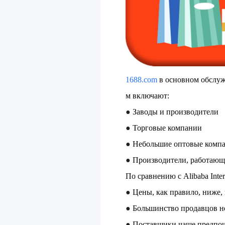
1688.com
в основном обслуж
м включают:
●
Заводы и производители
●
Торговые компании
●
Небольшие оптовые комп
●
Производители, работаю
По сравнению с Alibaba Inte
●
Цены, как правило, ниже,
●
Большинство продавцов н
●
Поставщики чаще предпочи