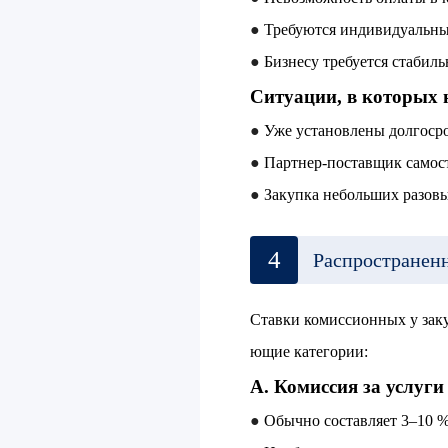
●
Требуются индивидуальн
●
Бизнесу требуется стабил
Ситуации, в которых н
●
Уже установлены долгоср
●
Партнер-поставщик самост
●
Закупка небольших разов
4
Распространенн
Ставки комиссионных у заку
ющие категории:
A. Комиссия за услуги
●
Обычно составляет 3–10 %