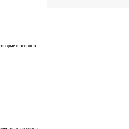
эффективных закупок
10
Часто задаваемые вопросы
атформе в основно
течественные компа