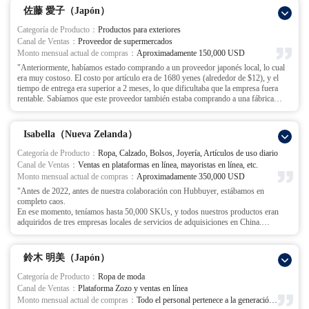
línea.
productos, el equipo seguía comunicándose conmigo, trabajando horas extra hasta
佐藤 愛子（Japón）
El punto de inflexión llegó en una exposición, donde tuvimos el privilegio de
las 10 PM o incluso más tarde cada día para finalizar los 1000 SKUs. De hecho, lo
conocer al equipo de Hubbuyer. Después de la exposición, visitamos su empresa.
completaron en solo 5 días, lo que aumentó enormemente mi confianza.
Categoría de Producto：
Productos para exteriores
Después de entender nuestra situación, no nos apresuraron a hacer pedidos a ciegas;
Inicialmente, pensé que definitivamente íbamos a retrasar la apertura, pero como el
Canal de Ventas：
Proveedor de supermercados
en cambio, se tomaron el tiempo para ayudarnos a reevaluar nuestra situación actual.
equipo de Hubbuyer lo dio todo, terminaron todo el envío 10 días antes. Todos los
Monto mensual actual de compras：
Aproximadamente 150,000 USD
Hicieron una sugerencia valiosa: 'En lugar de ser amplios y generales, es mejor
productos llegaron a tiempo y la apertura fue un éxito.
"Anteriormente, habíamos estado comprando a un proveedor japonés local, lo cual
enfocarse en una categoría central, refinarla y construir una marca para esa categoría.
Más tarde, seguí el consejo de Hubbuyer y contraté un selector de productos
era muy costoso. El costo por artículo era de 1680 yenes (alrededor de $12), y el
Luego, usa el efecto de marca para impulsar otras categorías.' Después de esta
profesional para coordinar con su equipo. Nuestra cooperación con Hubbuyer se
tiempo de entrega era superior a 2 meses, lo que dificultaba que la empresa fuera
discusión, decidimos concentrar todos nuestros recursos en los jeans.
volvió cada vez más fluida, y expandimos nuestra operación de 1 tienda a 4 tiendas.
rentable. Sabíamos que este proveedor también estaba comprando a una fábrica
Esta decisión resultó ser la correcta.
Ellos son como un departamento profesional de adquisiciones local en China para
china y revendiéndonos los productos.
Acompañados por el personal de Hubbuyer, visitamos más de 30 fábricas de jeans,
mi empresa, permitiéndome expandirme con confianza en nuevos mercados."
El punto de inflexión llegó cuando un amigo me presentó a Hubbuyer.
estableciendo asociaciones más sólidas con los fabricantes, optimizando
En nuestra comunicación, describí las necesidades de desarrollo de productos y las
continuamente telas, diseños y procesos de producción. Nuestros costos generales
Isabella（Nueva Zelanda）
cantidades pre-pedido basadas en imágenes de productos, y dos días después,
se redujeron en un 30%, lo que nos permitió crear un producto de marca con nuestra
Hubbuyer me presentó una cotización con un precio ex-fábrica de $5.20 por
propia competitividad central.
Categoría de Producto：
Ropa, Calzado, Bolsos, Joyería, Artículos de uso diario
artículo.
Ahora, hemos logrado entrar en el top cinco de la categoría de jeans en una gran
Canal de Ventas：
Ventas en plataformas en línea, mayoristas en línea, etc.
¡Me sorprendí! El precio ex-fábrica era menos de la mitad del precio original.
plataforma en línea, y nuestro negocio mayorista offline también ha experimentado
Monto mensual actual de compras：
Aproximadamente 350,000 USD
Con los consejos y el completo apoyo de Hubbuyer durante todo el proceso,
un crecimiento constante. Hubbuyer no es solo un proveedor; son un socio que ha
"Antes de 2022, antes de nuestra colaboración con Hubbuyer, estábamos en
recibimos rápidamente muestras de productos y el primer lote de productos
trabajado junto a nosotros, enfrentando desafíos juntos y ayudándonos a superar las
completo caos.
fabricados por la fábrica, y la calidad cumplió con nuestros estándares.
dificultades."
En ese momento, teníamos hasta 50,000 SKUs, y todos nuestros productos eran
Los resultados fueron inmediatos. ¡El mismo producto de calidad, con el precio de
adquiridos de tres empresas locales de servicios de adquisiciones en China.
adquisición bajando de $12 a $5.20! Esto aliviaba significativamente la presión de
Pero todo tenía que ser gestionado a través de hojas de cálculo de Excel: ingresar
costos y aumentaba enormemente nuestro margen de ganancia.
manualmente los pedidos, hacer seguimientos, auditar, revisar inventarios, conciliar
Hubbuyer realmente se ha convertido en un socio, como un camarada. ¡Que nuestra
los números de envío y compilar estadísticas.
amistad dure para siempre!"
鈴木 明美（Japón）
Esto llevaba a una eficiencia muy baja, una alta tasa de errores y costos laborales
excesivos. Nuestro departamento de adquisiciones solo tenía 12 personas, y
Categoría de Producto：
Ropa de moda
sumando al personal de inspección y almacén, el total era de más de 20 personas.
Canal de Ventas：
Plataforma Zozo y ventas en línea
Luego, a través de la recomendación de un amigo, comenzamos a trabajar con
Monto mensual actual de compras：
Todo el personal pertenece a la generación Z, sistema de trabajo remoto distribuido
Hubbuyer. Fue entonces cuando nos presentaron su sistema de adquisiciones