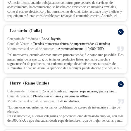
«Anteriormente, cuando trabajábamos con otros proveedores de servicios de
abastecimiento, la comunicación se basaba con frecuencia en métodos textuales,
como el correo electrónico y las herramientas de chat. Esto resultaba muy ineficaz y
requería un esfuerzo considerable para redactar el contenido escrito. Además, el
plazo de entrega desde que realizábamos el pedido hasta que el proveedor lo enviaba
solía ser de entre 15 y 20 días. Solo el proceso de inspección requería entre 5 y 10
días, lo que a menudo nos hacía perder los periodos de mayor venta y daba lugar a
Leonardo（Italia）
índices de rotación de inventario muy bajos.
Desde que nos asociamos con Hubbuyer, ahora discutimos los asuntos complejos
Categoría de Producto：
Ropa, Joyería
directamente por teléfono o Zoom con su equipo, resolviendo los problemas de
Canal de Ventas：
Tiendas minoristas dentro de supermercados (4 tiendas)
forma conjunta. Esto ha mejorado significativamente la eficiencia de la comunicación
Monto mensual actual de compras：
Aproximadamente 110,000 USD
y la velocidad de procesamiento de los pedidos. Gracias a la estrecha colaboración
"Al mirar atrás, cuando abrimos nuestra primera tienda, fue como una pesadilla. Dos
con Hubbuyer, el tiempo de entrega desde que realizamos el pedido hasta su envío
meses antes de la apertura, no tenía los productos listos, no había una clara
se ha reducido a entre 5 y 7 días. La rotación de inventario y la utilización del capital
segmentación de productos, no teníamos equipo de adquisiciones ni canales de
se han triplicado, lo que ha aliviado sustancialmente nuestras necesidades de
suministro. En tal situación, la aparición de Hubbuyer puede decirse que nos salvó.
financiación operativa. Nuestra colaboración con Hubbuyer se ha prolongado
Después de escuchar mi situación detallada, el equipo de Hubbuyer y yo acordamos
durante más de tres años. Durante este periodo, gracias al servicio prestado por este
las categorías de productos y las cantidades, luego desglosamos los objetivos y los
excelente equipo, el rendimiento de nuestro negocio ha seguido creciendo de forma
plazos. Como no tenía un equipo de selección de productos, ellos también
constante. Esperamos mantener una colaboración duradera con Hubbuyer.
Harry（Reino Unido）
estuvieron dispuestos a ayudar con el proceso de selección.
El objetivo fue fijado para mujeres jóvenes de alrededor de 20 años, con 1000
Categoría de Producto：
Ropa de hombres, mujeres, ropa interior, jeans y prendas
SKUs de ropa y joyería, con 20 unidades por SKU para ventas de prueba. También
Canal de Ventas：
Plataformas en línea y mayoristas offline
establecimos estándares de inspección y plazos de envío.
Monto mensual actual de compras：
120 mil dólares
Tiempo de selección de productos: 5 días
"En una ocasión, enfrentamos serios problemas de exceso de inventario y flujo de
Comunicación con los fabricantes, adquisiciones, inspección, reemplazo de OPP,
efectivo.
etiquetas, etiquetas de lavado, pegatinas, servicios de optimización de productos y
En ese momento, nuestras categorías de productos eran demasiado amplias, con más
envío: 20 días
de 5000 SKUs que abarcaban desde ropa de hombre, ropa de mujer, lencería, y más.
Un total de no más de 25 días para enviar todos los productos a tiempo para la
Esto llevó a una competitividad dispersa, y casi cada categoría luchaba por destacar.
apertura de mi tienda.
No pudimos formar una línea de productos competitiva en nuestras plataformas en
Lo que recuerdo más vívidamente es que durante los 5 días de selección de