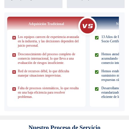
Adquisición Tradicional
Nuestra 
Los equipos carecen de experiencia avanzada
13 Años de Experienc
en la industria, y las decisiones dependen del
Socio Certificado Of
juicio personal.
Desconocimiento del proceso completo de
Hemos atendido a m
comercio internacional, lo que lleva a una
acumulando una rica 
evaluación de riesgos insuficiente.
comercio internacion
Red de recursos débil, lo que dificulta
Hemos establecido u
manejar situaciones imprevistas.
suministro maduro,
respuestas rápidas 
Falta de procesos sistemáticos, lo que resulta
Desarrollamos proce
en una baja eficiencia para resolver
estandarizados para 
problemas.
eficiente de los proy
Nuestro Proceso de Servicio