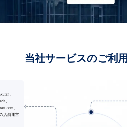
当社サービスのご利
kuten、
zada、
mart.com、
Oなどの店舗運営