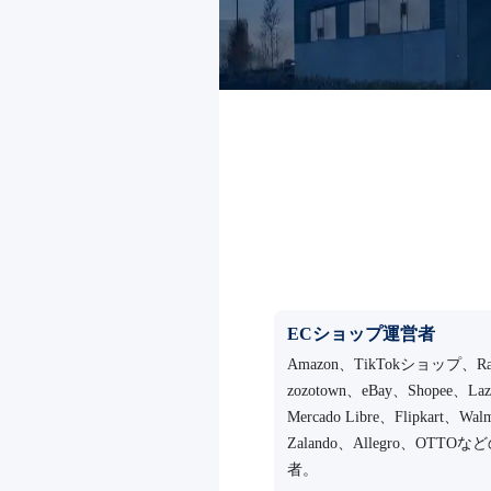
ECショップ運営者
Amazon、TikTokショップ、Ra
zozotown、eBay、Shopee、La
Mercado Libre、Flipkart、Wal
Zalando、Allegro、OTT
者。