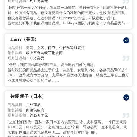
现月进货额：
约11万美元
“回想开第一家店的时候，简直是一场噩梦。当时光有2个月后即将要开的店
铺，没有准备商品，也没有要卖什么的准确的商品定位，也没有进货团队，
也没有进货渠道。在这种情况下Hubbuyer的出现，可以说救了我们。
当时他们听取了我的详细情况后。Hubbuyer团队与我商定下了商品品类与数
量，然后给我分解了目标与时间节点。了解到我没有选品团队的情况下，他
们也愿意帮我一起选品。
当时目标定了20岁左右年轻女性为目标，服装与首饰类1000个SKU，每个
Harry（英国）
SKU试卖数量20个。也定下了检品标准和发货周期。
商品类目：
男装、女装、内衣、牛仔裤等服装类
选品时间--5天，
销售渠道：
线上平台与线下批发商
与厂家沟通+采购+检品+更换OPP，吊牌，洗标，贴纸等产品优化服务+发
现月进货额：
12万美元
货--20天，
总计不超出25天内要所有商品都发出才能赶上我的开店需求。
“曾经，我们面临库存积压严重、资金周转困难的问题。
最记忆犹新的是，选品期间的那5天，为了选好1000个sku（商品种类）他们
当时我们的商品品类太过于广泛，从男装、女装到内衣，各类商品5000多个
的团队不断跟我沟通，每天加班到晚上10点甚至更晚，结果真的只用了5天
SKU，这导致竞争力分散，几乎每个品类都无法突破，销售线上平台上也形
就帮我们选好了所有开业所需的1000个sku（商品种类），这让我信心大
不成具有核心竞争力的产品。
增。
转机出现在一次展会上，我们有幸认识了Hubbuyer的团队。在展会后，我们
原本以为肯定要延误开业，因为Hubbuyer团队全力以赴，提前10天完成了全
拜访了这家公司。
部发货，所有商品都准时抵达，开业也顺利进行。
听取我们的具体情况后，他们没有让我们盲目订货，而是花时间帮我们重新
佐藤 愛子（日本）
后面我听取了Hubbuyer的建议，雇佣了1个专业选品人对接Hubbuyer团队，
梳理现有状况。
商品类目：
户外商品
和Hubbuyer的合作也越来越顺畅，我们也从1家店开到了4家店。他们就像我
他们提出了宝贵的建议：‘与其做大而全，不如专注于一个核心品类，深耕
销售渠道：
商超供应商
公司的一个专业的中国本地采购部门，让我能放心地去开拓新市场。
细作，打出某一品类的品牌；再用品牌效应带动其他品类’这次讨论后，我
现月进货额：
约15万美元
们决定将所有资源聚焦到牛仔裤这一品类。
这一决策证明是正确的。在Hubbuyer人员的陪同下，出差拜访30次以上牛仔
“之前我们因为一直从一家日本国内供应商进货，成本很高，一件商品就要
裤工厂，与工厂建立了更加稳固的合作关系，不断优化面料，设计，生产环
1680日元（约12美元），交货期也超过2个月。导致公司一直不能盈利。其
节，整体成本也降低了30%，这让我们具有自己核心竞争力的品牌产品。
实我们也知道这家也是从中国工厂进货再转卖给我们的。