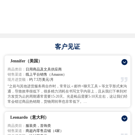
客户见证
Jennifer（美国）
商品类目：
日用商品及文具供应商
销售渠道：
线上平台销售（Amazon）
现月进货额：
约 7.5万美元/月
“之前与其他进货服务商合作时，常常以＜邮件+聊天工具＞等文字形式来沟
通，导致效率很低下，很多精力消耗在书写文字内容上，且从我们下单到对
方发货为止的周期通常需要15-20天。光是检品需要5-10天左右，这让我们经
常会错过商品热销期，货物周转率也非常低下。
与Hubbuyer合作后，关于复杂内容我们直接通过电话/zoom形式与Hubbuyer
团队沟通，共同商讨问题解决上，极大提高了沟通效率和订单处理速度。通
过与Hubbuyer的紧密合作，从我们下单到Hubbuyer发货为止的周期缩短至5-
Leonardo（意大利）
7天，货物周转率和资金使用率提升了3倍，这让我们大大减轻了运作资金的
商品类目：
服装类，首饰类
筹备。与Hubbuyer合作有3年多，这一期间得益于这一优秀团队的服务，我
销售渠道：
商超内零售店铺（4家）
们的业绩也在增增日上中，希望与Hubbuyer的合作永存。