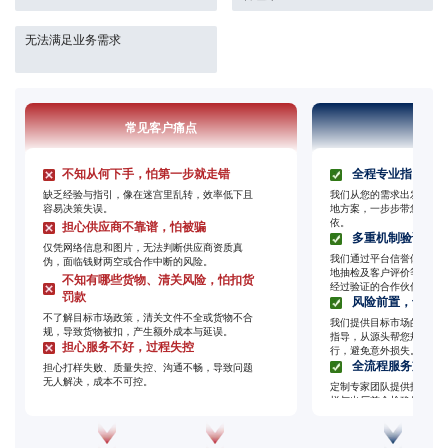
无法满足业务需求
常见客户痛点
我们
不知从何下手，怕第一步就走错
全程专业指引，让
缺乏经验与指引，像在迷宫里乱转，效率低下且
我们从您的需求出发，提
容易决策失误。
地方案，一步步带您走通
依。
担心供应商不靠谱，怕被骗
多重机制验证，筛
仅凭网络信息和图片，无法判断供应商资质真
我们通过平台信誉体系、
伪，面临钱财两空或合作中断的风险。
地抽检及客户评价等多重
不知有哪些货物、清关风险，怕扣货
经过验证的合作伙伴，降
罚款
风险前置，专业清
不了解目标市场政策，清关文件不全或货物不合
我们提供目标市场的政策
规，导致货物被扣，产生额外成本与延误。
指导，从源头帮您规避风
担心服务不好，过程失控
行，避免意外损失。
全流程服务支持，
担心打样失败、质量失控、沟通不畅，导致问题
无人解决，成本不可控。
定制专家团队提供技术与
样与出厂前全检确保产品
专属服务及时响应，让您