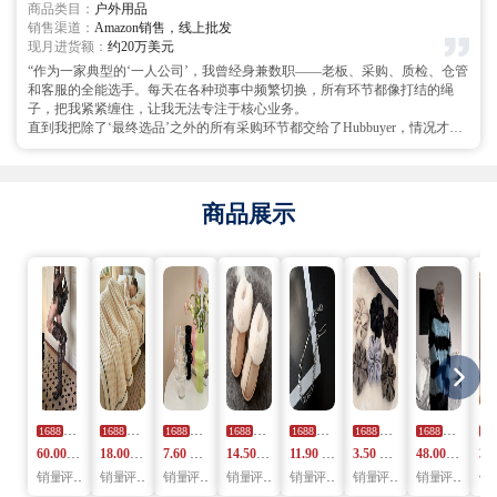
商品类目：
户外用品
前端的开发市场与销售。精准的行业分工让每个人都能做自己最擅长的事，
色牢度测试。
销售渠道：
Amazon销售，线上批发
这正是我们能稳步成长、持续扩张的关键。”
合作至今，Hubbuyer已成为我们最可靠的‘后勤部’，稳稳接住了所有我们‘没
现月进货额：
约20万美元
有’的环节。他们已为我们处理了13个批次、约8000件服装的采购与质检，
每批货的质检报告都直接同步，让产品质量一目了然。
“作为一家典型的‘一人公司’，我曾经身兼数职——老板、采购、质检、仓管
真正的考验出现在去年黑色星期五。我们的一款复古卫衣在社交媒体爆红，
和客服的全能选手。每天在各种琐事中频繁切换，所有环节都像打结的绳
单日订单飙升至400多件，远超我们的处理能力。在我们焦急万分时，
子，把我紧紧缠住，让我无法专注于核心业务。
Hubbuyer连夜增派人手，不仅所有订单都在48小时内发出，还实时更新了物
直到我把除了‘最终选品’之外的所有采购环节都交给了Hubbuyer，情况才发
流信息。那场战役为我们带来了首个月销破万的记录。
生了根本转变。他们的专业系统完整记录了我的每一个偏好和操作历史，复
如今，凭借Hubbuyer稳定的后端支持——平时维持约1500件库存，爆款时日
购商品只需一键导入，确认、修改都变得像发信息一样简单高效。
均处理超300单——我们的运营变得异常轻快，可以完全专注于研究潮流趋
最让我印象深刻的是，当我决定调整主营品类时，整个后端供应链实现了平
势与市场营销。对于像我们这样轻资产创业的团队而言，Hubbuyer不只是供
稳过渡，Hubbuyer的系统记录和专业知识让我实现了真正的‘零后顾之忧’。
商品展示
应商，更是我们团队延伸出去的‘供应链部门’，是我们能从云端梦想走到踏
现在，我可以把所有精力都投入到市场研究和营销策划上，业务效率大幅提
实经营的关键伙伴。”
升。
Hubbuyer于我而言，已不只是供应商，更像是我团队里一位永不疲倦的运营
总监。这种背靠背的信任与合作默契，正是我们持续成长最坚实的基石。有
了Hubbuyer的专业支持，我这个‘一人公司’也能在竞争激烈的户外用品市场
中稳步发展。”
褶皱堆堆长筒靴女西部靴粗跟不过膝皮带扣裤管靴
跨境2025新款金龟绒多功能毛毯高克重法莱绒牛奶绒毯子双人
简约高级感中古芬顿奶油玻璃花瓶水养鲜花干花花
爆款棉拖鞋女秋冬季家居情侣保暖家用
美式复古亮银金属财布链 嘻哈
韩版新款满天星缎
202
1688
1688
1688
1688
1688
1688
1688
16
60.00
9.600
USD
18.00
2.880
USD
7.60
1.216
USD
14.50
2.320
USD
11.90
1.904
USD
3.50
0.560
USD
48.00
7.680
销量：
评分：
440
3.0
销量：
评分：
2723
5.0
销量：
评分：
0
5.0
销量：
评分：
24984
4.8
销量：
评分：
1413
5.0
销量：
评分：
2114
5.0
销量：
评分：
158
4.0
销