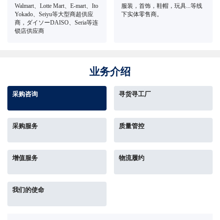
Walmart、Lotte Mart、E-mart、Ito
服装，首饰，鞋帽，玩具...等线
Yokado、Seiyu等大型商超供应
下实体零售商。
商，ダイソーDAISO、Seria等连
锁店供应商
业务介绍
采购咨询
寻货寻工厂
采购服务
质量管控
增值服务
物流履约
我们的使命