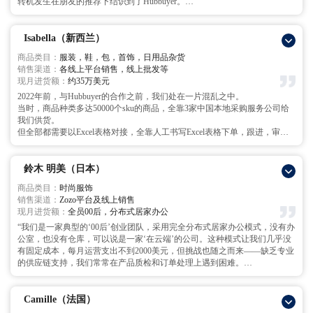
如今，我们成功跻身某一线上平台的牛仔裤品类的前五，线下的批发业务也
转机发生在朋友的推荐下结识到了Hubbuyer。
实现了稳步增长。Hubbuyer，他们不仅仅是供应商，更是与我们同舟共济，
沟通中我基于产品图讲述了产品开发需求与预采购数量，2天后Hubbuyer提
并肩作战，一起突破困难点的合作伙伴。”
交了5.2美元的出厂单价的见积书。
当时很震惊，见积书的出厂价还不到原先价格的一半都不到。
Isabella（新西兰）
在Hubbuyer的建议与全程跟进下之下，我们很快得到了产品样品与第一批工
商品类目：
服装，鞋，包，首饰，日用品杂货
厂生产的产品，品质也达到了我们的标准。
销售渠道：
各线上平台销售，线上批发等
效果是立竿见影的。同样品质的商品，采购价从12美元直接降到了5.2美
现月进货额：
约35万美元
元！成本压力大幅减轻，利润空间也大大增加。
Hubbuyer已然成为战友一样的合作伙伴。愿我们友谊长存！。
2022年前，与Hubbuyer的合作之前，我们处在一片混乱之中。
当时，商品种类多达50000个sku的商品，全靠3家中国本地采购服务公司给
我们供货。
但全部都需要以Excel表格对接，全靠人工书写Excel表格下单，跟进，审
核，出入库核对，发货数核对，统计数据等。
这导致效率非常低下，出错率高，人工成本也很高。光我们进货采购部就有
12人之多，含检品复查人员仓库就有20多人。
鈴木 明美（日本）
后来在朋友的推荐下，我们开始和Hubbuyer合作。才接触到了Hubbuyer自主
商品类目：
时尚服饰
开发的专业采购系统。
销售渠道：
Zozo平台及线上销售
一开始接触这一系统，对于用惯了Excel的我感觉很不习惯，但尝试了一次后
现月进货额：
全员00后，分布式居家办公
发现非常简单，功能俱全，效率也很高。
特别是采购过一次的复购商品，只摁一键导入即可，基于系统的数字化的记
“我们是一家典型的‘00后’创业团队，采用完全分布式居家办公模式，没有办
忆，再也不用一一填写和修改。
公室，也没有仓库，可以说是一家‘在云端’的公司。这种模式让我们几乎没
对于我们来讲最直观的变化是人效。采购团队从几年前的12人减到3人，仓
有固定成本，每月运营支出不到2000美元，但挑战也随之而来——缺乏专业
库从20人减到5人，人手减少了75%，
的供应链支持，我们常常在产品质检和订单处理上遇到困难。
但整体效率也不受影响反增，管理成本也随之下降。
最初我们自己采购的样品问题频出，线头杂乱、尺码不一，堆满了公寓客
得益于他们的专业采购系统与服务，我们不再疲于整理Excel表格，转向专注
厅，让我们深刻意识到专业供应链的重要性。在朋友的推荐下，我们开始与
于销售拓展上。
Hubbuyer合作，从试探性的200件T恤开始，收到的第一份质检报告就让我们
Camille（法国）
现在，与Hubbuyer的合作很顺畅，他们负责后端的采购进货环节，我们专注
彻底折服——高清照片标注每个细节，详尽的测量数据，甚至包含了面料的